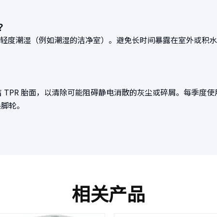
？
抵抗轻度潮湿（例如潮湿的洁净室）。避免长时间暴露在室外或积水
PR 胎面，以清除可能阻碍静电消散的灰尘或碎屑。每季度使用 33
更换脚轮。
相关产品