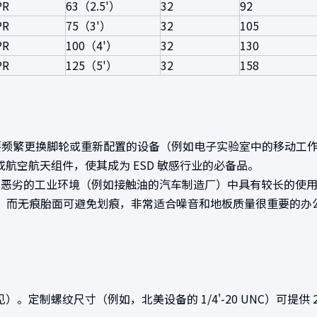
PR
63（2.5'）
32
92
PR
75（3'）
32
105
PR
100（4'）
32
130
PR
125（5'）
32
158
要频繁更换脚轮或重新配置的设备（例如电子实验室中的移动工
航空航天组件，使其成为 ESD 敏感行业的必备品。
确保在恶劣的工业环境（例如接触油的汽车制造厂）中具有较长的使
噪音，而无痕胎面可避免划痕，非常适合噪音和地板质量很重要的
见）。定制螺纹尺寸（例如，北美设备的 1/4'-20 UNC）可