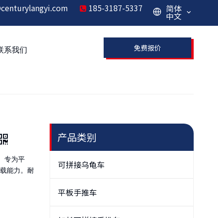
centurylangyi.com
185-3187-5337
简体

中文
免费报价
联系我们
产品类别
择。专为平
可拼接乌龟车
载能力。耐
平板手推车