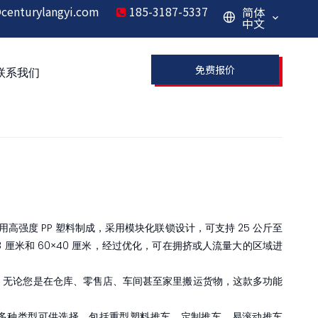
centurylangyi.com
185-3187-5337
简体

中文
免费报价
联系我们
强度 PP 塑料制成，采用模块化联锁设计，可支持 25 公斤至
38 厘米和 60×40 厘米，经过优化，可在拥挤或人流量大的区域进
。无论您是在仓库、零售店、车间甚至家里搬运货物，这款多功能
多种类型可供选择，包括重型塑料推车、定制推车、易滚动推车