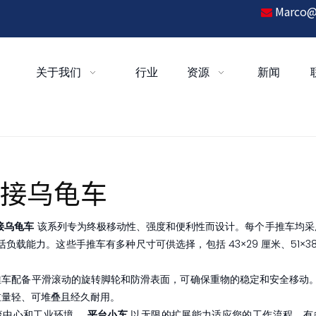
Marco@

关于我们
行业
资源
新闻
接乌龟车
接乌龟车
该系列专为终极移动性、强度和便利性而设计。每个手推车均采用高
灵活负载能力。这些手推车有多种尺寸可供选择，包括 43×29 厘米、51×
。
推车配备平滑滚动的旋转脚轮和防滑表面，可确保重物的稳定和安全移动
重量轻、可堆叠且经久耐用。
流中心和工业环境，
平台小车
以无限的扩展能力适应您的工作流程。有