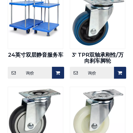
24英寸双层静音服务车
3' TPR双轴承刚性/万
向刹车脚轮
询价
询价