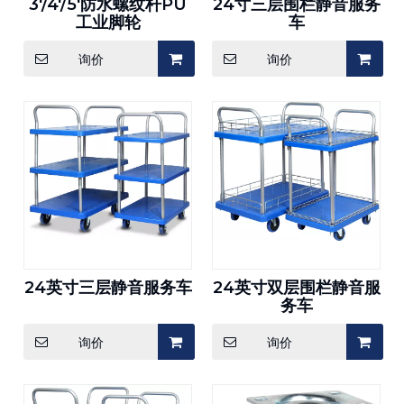
3'/4'/5'防水螺纹杆PU
24寸三层围栏静音服务
工业脚轮
车
询价
询价
24英寸三层静音服务车
24英寸双层围栏静音服
务车
询价
询价