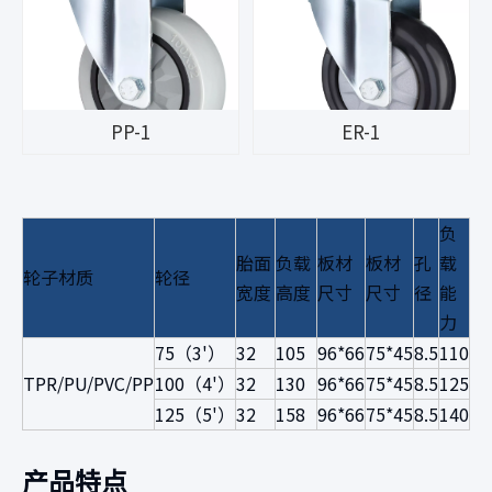
PP-1
ER-1
负
胎面
负载
板材
板材
孔
载
轮子材质
轮径
宽度
高度
尺寸
尺寸
径
能
力
75（3'）
32
105
96*66
75*45
8.5
110
TPR/PU/PVC/PP
100（4'）
32
130
96*66
75*45
8.5
125
125（5'）
32
158
96*66
75*45
8.5
140
产品特点