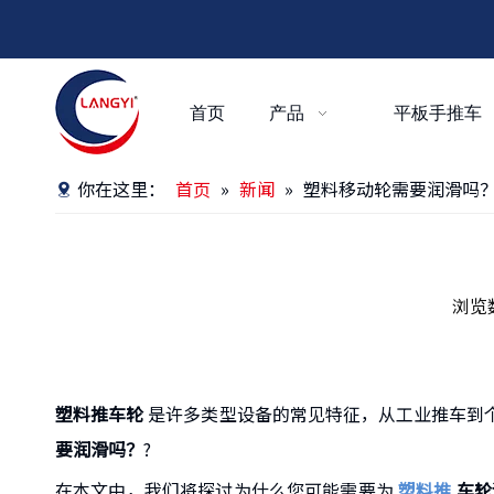
首页
产品
平板手推车
你在这里：
首页
»
新闻
»
塑料移动轮需要润滑吗
浏览
["facebook","twitter","line","wechat","linkedin","
塑料推车轮
是许多类型设备的常见特征，从工业推车到
要润滑吗？
?
在本文中，我们将探讨为什么您可能需要为
塑料推
车轮