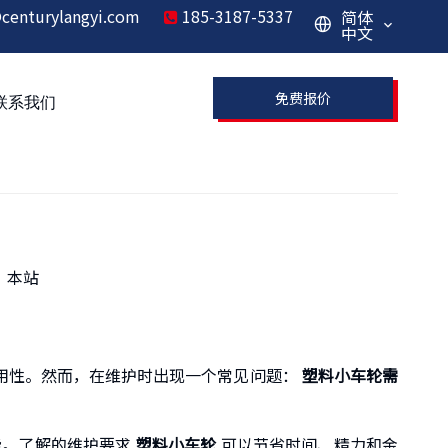
centurylangyi.com
185-3187-5337
简体

中文
免费报价
联系我们
：
本站
用性。然而，在维护时出现一个常见问题：
塑料小车轮需
能。了解的维护要求
塑料小车轮
可以节省时间、精力和金