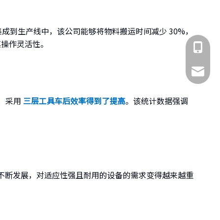
成到生产线中，该公司能够将物料搬运时间减少 30%，
其操作灵活性。
185-318
Marco@c
示，采用
三层工具车后效率得到了提高
。该统计数据强调
不断发展，对适应性强且耐用的设备的需求变得越来越重