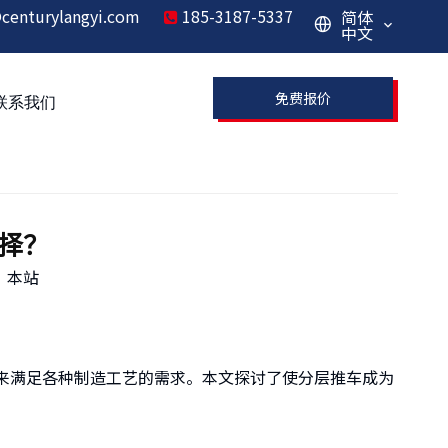
centurylangyi.com
185-3187-5337
简体

中文
免费报价
联系我们
择？
：
本站
来满足各种制造工艺的需求。本文探讨了使分层推车成为